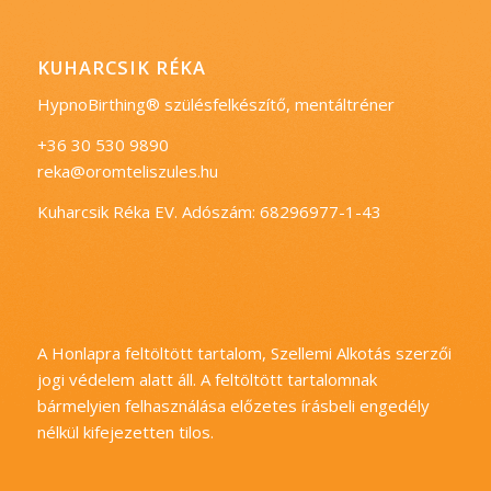
KUHARCSIK RÉKA
HypnoBirthing® szülésfelkészítő, mentáltréner
+36 30 530 9890
reka@oromteliszules.hu
Kuharcsik Réka EV. Adószám: 68296977-1-43
A Honlapra feltöltött tartalom, Szellemi Alkotás szerzői
jogi védelem alatt áll. A feltöltött tartalomnak
bármelyien felhasználása előzetes írásbeli engedély
nélkül kifejezetten tilos.