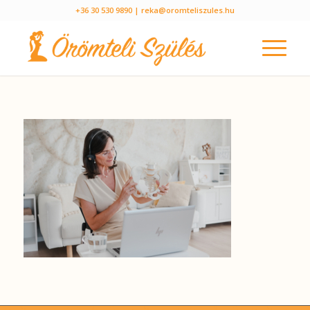
+36 30 530 9890
| reka@oromteliszules.hu