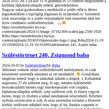
2024.10.07-én 1:24-kor 3170 grammal és 53 centivel megszületett a
kisfiúnk fájdalomcsillapító nélkül, gátvédelemben.
Nagyon sokat gyakoroltam a meditációt a szülés előtt is illetve
jógaoktatóként a legvégéig jógáztam és nyújtottam is. Szerintem
ezek összessége és a szülés folyamatáról való ismeretek által lett
ilyen csodálatos szülésélményünk.
https://oromteliszules.hu/wp-
content/uploads/2024/11/image_67162369-scaled.jpg
2560
1920
Réka
https://oromteliszules.hu/wp-
content/uploads/2018/03/hipnoszules-logo-1.png
Réka
2024-11-19
19:19:09
2024-11-19 19:19:09
Szüléstörténet 241, Andris baba
Szüléstörténet 240, Zsigmond baba
2024-10-01
/
in
Szüléstörténet
/
by
Réka
Júliusban voltunk nálad szülésfelkészítő tanfolyamon, és csak
köszönetet szeretnék mondani az ott tanultakért.
Gondoltam,
megírom neked, hogy is alakultak nálunk a dolgok :). Kisbabánk
augusztus 27-én született meg, és egy, minden különösebb
beavatkozástól mentes (egy burokrepesztés volt csupán),
fájdalomcsillapítás nélküli, szép szülésem volt, és biztos vagyok
benne, hogy ez részben a nálad tanultaknak köszönhető. Részben
nyilván szerencsém is volt, és nem szeretném elvitatni a Honvéd
kórház szülészeti stábjától sem, hogy jó fej, fiatalos csapatuk is