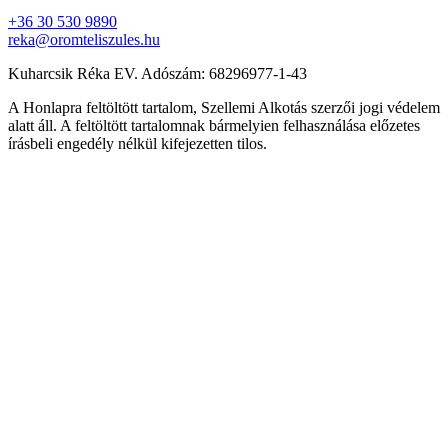
+36 30 530 9890
reka@oromteliszules.hu
Kuharcsik Réka EV. Adószám: 68296977-1-43
A Honlapra feltöltött tartalom, Szellemi Alkotás szerzői jogi védelem
alatt áll. A feltöltött tartalomnak bármelyien felhasználása előzetes
írásbeli engedély nélkül kifejezetten tilos.