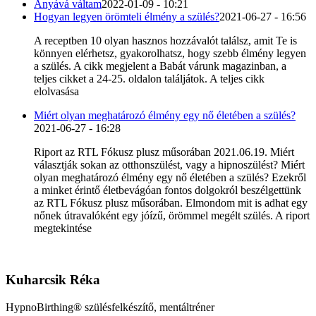
Anyává váltam
2022-01-09 - 10:21
Hogyan legyen örömteli élmény a szülés?
2021-06-27 - 16:56
A receptben 10 olyan hasznos hozzávalót találsz, amit Te is
könnyen elérhetsz, gyakorolhatsz, hogy szebb élmény legyen
a szülés. A cikk megjelent a Babát várunk magazinban, a
teljes cikket a 24-25. oldalon találjátok. A teljes cikk
elolvasása
Miért olyan meghatározó élmény egy nő életében a szülés?
2021-06-27 - 16:28
Riport az RTL Fókusz plusz műsorában 2021.06.19. Miért
választják sokan az otthonszülést, vagy a hipnoszülést? Miért
olyan meghatározó élmény egy nő életében a szülés? Ezekről
a minket érintő életbevágóan fontos dolgokról beszélgettünk
az RTL Fókusz plusz műsorában. Elmondom mit is adhat egy
nőnek útravalóként egy jóízű, örömmel megélt szülés. A riport
megtekintése
Kuharcsik Réka
HypnoBirthing® szülésfelkészítő, mentáltréner