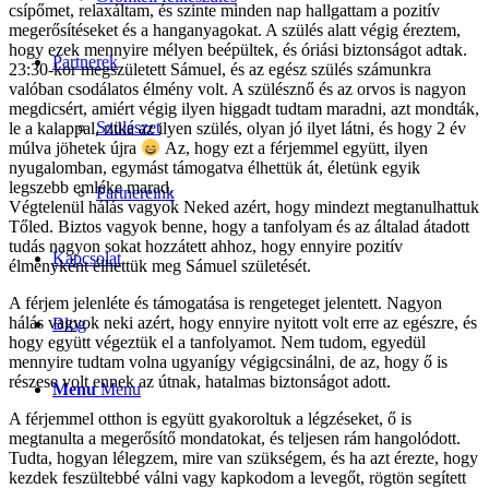
csípőmet, relaxáltam, és szinte minden nap hallgattam a pozitív
megerősítéseket és a hanganyagokat. A szülés alatt végig éreztem,
hogy ezek mennyire mélyen beépültek, és óriási biztonságot adtak.
Partnerek
23:30-kor megszületett Sámuel, és az egész szülés számunkra
valóban csodálatos élmény volt. A szülésznő és az orvos is nagyon
megdicsért, amiért végig ilyen higgadt tudtam maradni, azt mondták,
Szülészet
le a kalappal, ritka az ilyen szülés, olyan jó ilyet látni, és hogy 2 év
múlva jöhetek újra
Az, hogy ezt a férjemmel együtt, ilyen
nyugalomban, egymást támogatva élhettük át, életünk egyik
legszebb emléke marad.
Partnereink
Végtelenül hálás vagyok Neked azért, hogy mindezt megtanulhattuk
Tőled. Biztos vagyok benne, hogy a tanfolyam és az általad átadott
tudás nagyon sokat hozzátett ahhoz, hogy ennyire pozitív
Kapcsolat
élményként élhettük meg Sámuel születését.
A férjem jelenléte és támogatása is rengeteget jelentett. Nagyon
hálás vagyok neki azért, hogy ennyire nyitott volt erre az egészre, és
Blog
hogy együtt végeztük el a tanfolyamot. Nem tudom, egyedül
mennyire tudtam volna ugyanígy végigcsinálni, de az, hogy ő is
részese volt ennek az útnak, hatalmas biztonságot adott.
Menu
Menu
A férjemmel otthon is együtt gyakoroltuk a légzéseket, ő is
megtanulta a megerősítő mondatokat, és teljesen rám hangolódott.
Tudta, hogyan lélegzem, mire van szükségem, és ha azt érezte, hogy
kezdek feszültebbé válni vagy kapkodom a levegőt, rögtön segített