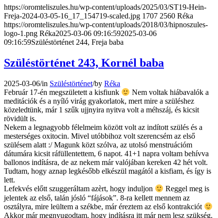
https://oromteliszules.hu/wp-content/uploads/2025/03/ST19-Hein-
Freja-2024-03-05-16_17_154719-scaled.jpg
1707
2560
Réka
https://oromteliszules.hu/wp-content/uploads/2018/03/hipnoszules-
logo-1.png
Réka
2025-03-06 09:16:59
2025-03-06
09:16:59
Szüléstörténet 244, Freja baba
Szüléstörténet 243, Kornél baba
2025-03-06
/
in
Szüléstörténet
/
by
Réka
Február 17-én megszületett a kisfiunk
Nem voltak hiábavalók a
meditációk és a nyíló virág gyakorlatok, mert mire a szüléshez
közeledtünk, már 1 szűk ujjnyira nyitva volt a méhszáj, és kicsit
rövidült is.
Nekem a legnagyobb félelmeim között volt az indított szülés és a
mesterséges oxitocin. Mivel utóbbihoz volt szerencsém az első
szülésem alatt :/ Magunk közt szólva, az utolsó menstruációm
dátumára kicsit ráfüllentettem, 6 napot. 41+1 napra voltam behívva
ballonos indításra, de az nekem már valójában kereken 42 hét volt.
Tudtam, hogy aznap legkésőbb elkészül magától a kisfiam, és így is
lett.
Lefekvés előtt szuggeráltam azèrt, hogy induljon
Reggel meg is
jelentek az első, talán jósló “fájások”. 8-ra kellett mennem az
osztályra, mire leültem a székbe, már éreztem az első kontrakciót
Akkor már megnyugodtam, hogy indításra itt már nem lesz szükség.