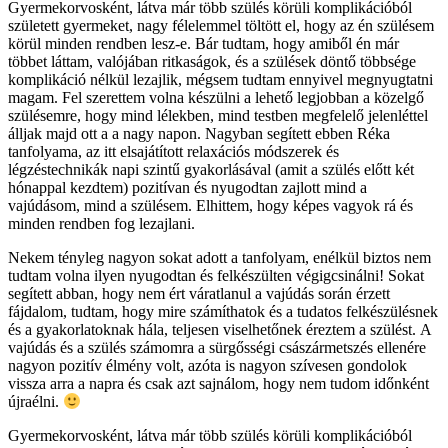
Gyermekorvosként, látva már több szülés körüli komplikációból
született gyermeket, nagy félelemmel töltött el, hogy az én szülésem
körül minden rendben lesz-e. Bár tudtam, hogy amiből én már
többet láttam, valójában ritkaságok, és a szülések döntő többsége
komplikáció nélkül lezajlik, mégsem tudtam ennyivel megnyugtatni
magam. Fel szerettem volna készülni a lehető legjobban a közelgő
szülésemre, hogy mind lélekben, mind testben megfelelő jelenléttel
álljak majd ott a a nagy napon. Nagyban segített ebben Réka
tanfolyama, az itt elsajátított relaxációs módszerek és
légzéstechnikák napi szintű gyakorlásával (amit a szülés előtt két
hónappal kezdtem) pozitívan és nyugodtan zajlott mind a
vajúdásom, mind a szülésem. Elhittem, hogy képes vagyok rá és
minden rendben fog lezajlani.
Nekem tényleg nagyon sokat adott a tanfolyam, enélkül biztos nem
tudtam volna ilyen nyugodtan és felkészülten végigcsinálni! Sokat
segített abban, hogy nem ért váratlanul a vajúdás során érzett
fájdalom, tudtam, hogy mire számíthatok és a tudatos felkészülésnek
és a gyakorlatoknak hála, teljesen viselhetőnek éreztem a szülést. A
vajúdás és a szülés számomra a sürgősségi császármetszés ellenére
nagyon pozitív élmény volt, azóta is nagyon szívesen gondolok
vissza arra a napra és csak azt sajnálom, hogy nem tudom időnként
újraélni.
Gyermekorvosként, látva már több szülés körüli komplikációból