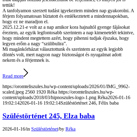
tettük!
A tanfolyamon szerzett tudást igyekeztem minden nap gyakorolni. A
férjem folyamatosan bíztatott és emlékeztetett a mindennapokban,
hogy ez ne maradjon el.
2025.12.21-e volt az a nap amikor kora hajnaltól gyenge fájásokat
éreztem, az egyik legfontosabb szerintem a nap kimenetelét tekintve,
hogy mindent megtettem azért, hogy pihenni tudjak éjszaka, hogy
legyen erőm a nagy “szülibulira”.
Mi magánkórházat választottunk és szerintem az egyik legjobb
döntés volt, mert nagyon nagy biztonságot és nyugalmat adott
nekem és a férjemnek is.
Read more
https://oromteliszules.hu/wp-content/uploads/2026/01/IMG_9962-
scaled.jpeg
2560
1920
Réka
https://oromteliszules.hu/wp-
content/uploads/2018/03/hipnoszules-logo-1.png
Réka
2026-01-16
19:02:14
2026-01-16 19:02:14
Szüléstörténet 246, Félix baba
Szüléstörténet 245, Elza baba
2026-01-16
/
in
Szüléstörténet
/
by
Réka