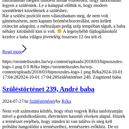
maximálisan megtett mindent annak érdekében, hogy háborítatlan
legyen a szülésünk. Le a kalappal előttük is, hogy modern
szemlélettel közelítenek a szüléshez.
Bár a szülési pozíciót nem választhattam meg, de nem volt
gátmetszésem, nem kaptam beöntést/borotválást, nem kellett
oxitocint adagolni, a méhszájam pedig szép tempóban tágult, a baba
néhány kitolásból kint is volt.
A legenyhébb fájdogálásoktól
kezdve a baba világra jöveteléig összesen 12 óra telt el.
Read more
https://oromteliszules.hu/wp-content/uploads/2018/03/hipnoszules-
logo-1.png
0
0
Réka
https://oromteliszules.hu/wp-
content/uploads/2018/03/hipnoszules-logo-1.png
Réka
2024-10-01
17:04:28
2024-10-01 17:04:28
Szüléstörténet 240, Zsigmond baba
Szüléstörténet 239, André baba
2024-07-27
/
in
Szüléstörténet
/
by
Réka
Nem volt számomra kérdés, hogy részt vegyek Réka tanfolyamján
mivel a gondolkodásom, életvitelem hasonló elveken alapul. Hiszek
a természet erejében, hogy minden ki van találva és meg kell
próbálni hangolódni a természethez, természetes erőkhöz. De ez