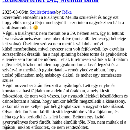
2025-03-06
/
in
Szüléstörténet
/
by
Réka
Szeretném elmesélni a kislányunk Melitta születését és hogy ezt
hogy éltük meg a férjemmel együtt – szerintem nagyrészben hála a
tanfolyamodnak
Végül a kislányunk nem fordult be a 39. hétben sem, így ki lettünk
írva császármetszésre november 4-ére (ami a 40. terhességi hét eleje
lett volna). Őszintén szólva nem mertük vállalni a művi
külső megfordítást, mivel egyszer sem volt fejfekvésű, így egyfajta
sorsszerűnek éreztük, ha a napi spinning babies torna és gyakorlatok
ellenére sem fordul be időben. Tehát, türelmesen vártuk a kiírt dátum
eljövetelét, közben minden nap gyakoroltam a lassú légzést és a
szivárvány meditáció gyakorlatait – reménykedve abban, hogy
utolsó pillanatban még máshogy alakul, és mehet egy természetes
szülés.
Végül november 2-án távozott a nyákdugó. Lett egy enyhe és
konstans alhasi fájdalmam a délutáni órákban, amely kicsit
fokozódott, de nem volt vészes, így nyugodt lélekkel készülődtem és
csinosítottam a házat, hogy amikor hétfőn megszületik a kisasszony,
akkor utána ne kelljen pár hétig foglalkozni a nagyobb takarítással.
Olyan délután 5 óra körül kicsit idegesítőbbé vált a fájdalom, és
néha egy kis periodicitás is lett benne. Bettem egy lazító,
gyertyafényes forró fürdőt, hátha elmúlik tőle. Nos, nem múltak el a
fájások, inkább erősödtek, de nem rendeződtek.