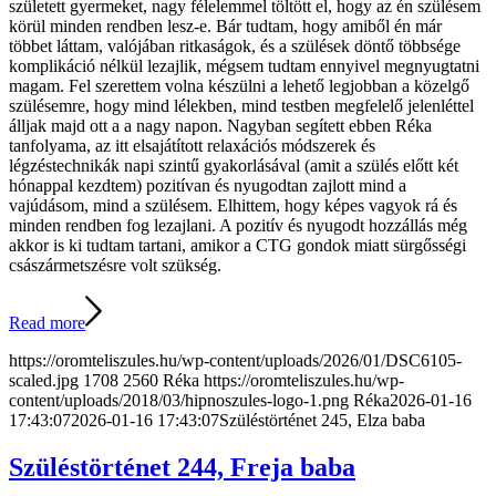
született gyermeket, nagy félelemmel töltött el, hogy az én szülésem
körül minden rendben lesz-e. Bár tudtam, hogy amiből én már
többet láttam, valójában ritkaságok, és a szülések döntő többsége
komplikáció nélkül lezajlik, mégsem tudtam ennyivel megnyugtatni
magam. Fel szerettem volna készülni a lehető legjobban a közelgő
szülésemre, hogy mind lélekben, mind testben megfelelő jelenléttel
álljak majd ott a a nagy napon. Nagyban segített ebben Réka
tanfolyama, az itt elsajátított relaxációs módszerek és
légzéstechnikák napi szintű gyakorlásával (amit a szülés előtt két
hónappal kezdtem) pozitívan és nyugodtan zajlott mind a
vajúdásom, mind a szülésem. Elhittem, hogy képes vagyok rá és
minden rendben fog lezajlani. A pozitív és nyugodt hozzállás még
akkor is ki tudtam tartani, amikor a CTG gondok miatt sürgősségi
császármetszésre volt szükség.
Read more
https://oromteliszules.hu/wp-content/uploads/2026/01/DSC6105-
scaled.jpg
1708
2560
Réka
https://oromteliszules.hu/wp-
content/uploads/2018/03/hipnoszules-logo-1.png
Réka
2026-01-16
17:43:07
2026-01-16 17:43:07
Szüléstörténet 245, Elza baba
Szüléstörténet 244, Freja baba