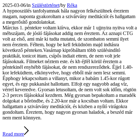
2025-03-06
/
in
Szüléstörténet
/
by
Réka
A hypnoszülés tanfolyamnak hála nagyon felkészültnek éreztem
magam, naponta gyakoroltam a szivárvány meditációt és hallgattam
a megerősítő gondolatokat.
Március 1. péntekre voltam kiírva, ekkor már 1 ujjnyira nyitva volt a
méhszájam, de jósló fájásokat addig nem éreztem. Az aznapi CTG
volt az első, ami már ki tudta mutatni, de szombaton semmi ilyet
nem éreztem. Féltem, hogy be kell feküdnöm majd indtásra
következő pénteken.Vasárnap kipróbáltam több szülésindító
praktikát, tonicot ittam, csípős indiait ettem, de nem volt jele
fájásoknak. Filmeket néztem este. és kb éjfél körül éreztem a
péntekinél enyhébb fájásokat, de nem rendszereződtek. Éjjel 1.40-
kor lefeküdtem, elkönyvelve, hogy ebből már nem lesz semmi.
Épphogy lekapcsoltam a villanyt, mikor a babám 1.45-kor rúgott
egyet, és egy pukkanást hallottam. Elfojt egy nagyobb adag víz,
vérrel keveredve. Gyorsan letusoltam, de nem volt sok időm, rögtön
2-3 perces fájásokkal kezdtem. Még gyorsan bepakoltam a maradék
dolgokat a bőröndbe, és 2.20-kor már a kocsiban voltam. Ekkor
hallgattam a szivárvány meditációt, és közben a nyíló virágokra
gondoltam. Éreztem, hogy nagyon gyorsan haladok, a beszéd már
nem ment könnyen.
Read more