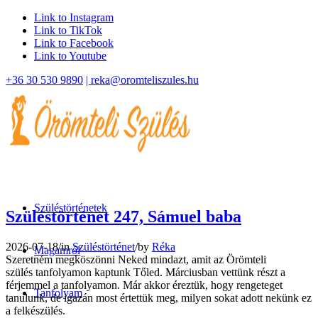
Link to Instagram
Link to TikTok
Link to Facebook
Link to Youtube
+36 30 530 9890
| reka@oromteliszules.hu
Szüléstörténetek
Szüléstörténet 247, Sámuel baba
2026-07-18
/
in
Szüléstörténet
/
by
Réka
Magamról
Szeretném megköszönni Neked mindazt, amit az Örömteli
szülés tanfolyamon kaptunk Tőled. Márciusban vettünk részt a
férjemmel a tanfolyamon. Már akkor éreztük, hogy rengeteget
Tanfolyam
tanulunk, de igazán most értettük meg, milyen sokat adott nekünk ez
a felkészülés.