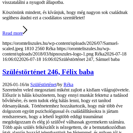
visszatalálni a nyugodt állapotba.
Köszönünk mindent, és kívánjuk, hogy még nagyon sok családnak
segíthess átadni ezt a csodálatos szemléletet!
Read more
https://oromteliszules.hu/wp-content/uploads/2026/07/Samuel-
scaled.jpeg
1810
2560
Réka
https://oromteliszules.hu/wp-
content/uploads/2018/03/hipnoszules-logo-1.png
Réka
2026-07-18
16:06:02
2026-07-18 16:06:02
Szüléstörténet 247, Sámuel baba
Szüléstörténet 246, Félix baba
2026-01-16
/
in
Szüléstörténet
/
by
Réka
Szeretném veled megosztani miként zajlott a kisfiam világrajövetele.
Először is hálás köszönetem, hogy ennyi munkàt fektetsz a tudásod
bővítésére, és nem tudok elég hálás lenni, hogy ezt tanítod
édesanyáknak. Történetemhez hozzátartozik, hogy már több éve
dolgozom együtt pszichológussal és családállításokra is jártam
rendszeresen, hogy a lehető legtöbb eddigi traumámat
megdolgozzam és elég jó szülővé válhassak gyermekem számára.
Több apás szülés felkészítőt is nézegettem, de a bemutatkozódban
írtak alapján hozzád jelentkeztünk be férjemmel, és milyen jól is