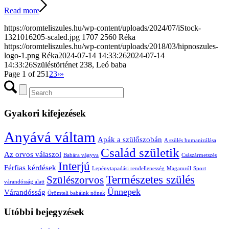
Read more
https://oromteliszules.hu/wp-content/uploads/2024/07/iStock-
1321016205-scaled.jpg
1707
2560
Réka
https://oromteliszules.hu/wp-content/uploads/2018/03/hipnoszules-
logo-1.png
Réka
2024-07-14 14:33:26
2024-07-14
14:33:26
Szüléstörténet 238, Leó baba
Page 1 of 25
1
2
3
›
»
Gyakori kifejezések
Anyává váltam
Apák a szülőszobán
A szülés humanizálása
Család születik
Az orvos válaszol
Babára vágyva
Császármetszés
Interjú
Férfias kérdések
Lepénytapadási rendellenesség
Magamról
Sport
Természetes szülés
Szülészorvos
várandósság alatt
Ünnepek
Várandósság
Örömteli babáink nőnek
Utóbbi bejegyzések