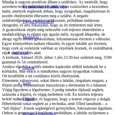
Mindig is nagyon pozitívan álltam a szüléshez. Az motivált, hogy
Hypnobirthing® tanfolyam
szerettem volna tudatosan készülni, olyan eszközöket a kezemben
tudni, amelyek segítenek abban, hogy nyugodtan, magabiztosan és
pozitív élményként élhessem meg a szülést. A negatív
szüléstörténeteket, amikkel találkoztam, próbáltam tudatosan
Egyéni konzultáció
elengedni, és arra fókuszálni, hogy az én történetem más lehet.
A gyakorlások elején még nehezebb volt teljesen elmerülnöm a
meditációkban és eljutni egy igazán mély, nyugodt állapotba, de
Meditáció
ahogy egyre többet gyakoroltam, folyamatosan éreztem a változást.
Egyre könnyebben tudtam ellazulni, és egyre inkább azt éreztem,
hogy ezek az eszközök valóban az enyémek lesznek, és számíthatok
Inspiráció
rájuk majd a szülés alatt.
A kisfiunk, Sámuel 2026. július 1-jén 23:30-kor született meg, 3590
grammal és 54 centiméterrel.
Amikor elindult a szülés minden kapkodás nélkül indultunk be a
Galéria
kórházba. Már ekkor is mindketten nagyon nyugodtak voltunk.
Ott kezdődött a mi csodálatos közös élményünk.
Elmentem zuhanyozni, sokat ültem a labdán, ringattam magam, a
Sajtó
férjem pedig folyamatosan masszírozta a derekamat és a hátamat.
Végig figyeltem a légzésemre, ő pedig minden fájásnál segített,
számolta a légzést, és végig mellettem volt. Én közben teljesen
Videók
befelé tudtam figyelni, és hagytam, hogy a testem végezze a dolgát.
Hihetetlenül sokat segített az a technika, amit Tőled tanultunk – a
“lufi fújása”. Ennek segítségével gyönyörűen, fokozatosan tágultam.
Otthon is rengeteget készültem: meditáltam, a labdán nyújtottam a
Örömteli felkészülés