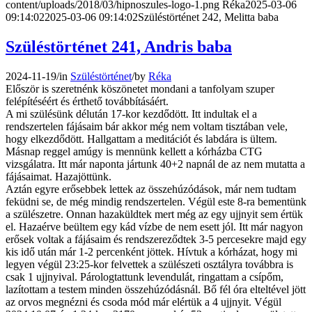
content/uploads/2018/03/hipnoszules-logo-1.png
Réka
2025-03-06
09:14:02
2025-03-06 09:14:02
Szüléstörténet 242, Melitta baba
Szüléstörténet 241, Andris baba
2024-11-19
/
in
Szüléstörténet
/
by
Réka
Először is szeretnénk köszönetet mondani a tanfolyam szuper
felépítéséért és érthető továbbításáért.
A mi szülésünk délután 17-kor kezdődött. Itt indultak el a
rendszertelen fájásaim bár akkor még nem voltam tisztában vele,
hogy elkezdődött. Hallgattam a meditációt és labdára is ültem.
Másnap reggel amúgy is mennünk kellett a kórházba CTG
vizsgálatra. Itt már naponta jártunk 40+2 napnál de az nem mutatta a
fájásaimat. Hazajöttünk.
Aztán egyre erősebbek lettek az összehúzódások, már nem tudtam
feküdni se, de még mindig rendszertelen. Végül este 8-ra bementünk
a szülészetre. Onnan hazaküldtek mert még az egy ujjnyit sem értük
el. Hazaérve beültem egy kád vízbe de nem esett jól. Itt már nagyon
erősek voltak a fájásaim és rendszereződtek 3-5 percesekre majd egy
kis idő után már 1-2 percenként jöttek. Hívtuk a kórházat, hogy mi
legyen végül 23:25-kor felvettek a szülészeti osztályra továbbra is
csak 1 ujjnyival. Párologtattunk levendulát, ringattam a csípőm,
lazítottam a testem minden összehúzódásnál. Bő fél óra elteltével jött
az orvos megnézni és csoda mód már elértük a 4 ujjnyit. Végül