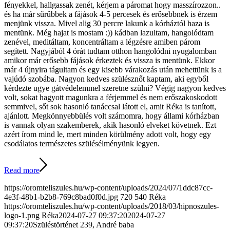
fényekkel, hallgassak zenét, kérjem a páromat hogy masszírozzon..
és ha már sűrűbbek a fájások 4-5 percesek és erősebbnek is érzem
menjünk vissza. Mivel alig 30 percre lakunk a kórháztól haza is
mentünk. Még hajat is mostam :)) kádban lazultam, hangolódtam
zenével, meditáltam, koncentráltam a légzésre amiben párom
segített. Nagyjából 4 órát tudtam otthon hangolódni nyugalomban
amikor már erősebb fájások érkeztek és vissza is mentünk. Ekkor
már 4 újnyira tágultam és egy kisebb várakozás után mehettünk is a
vajúdó szobába. Nagyon kedves szülésznőt kaptam, aki egyből
kérdezte ugye gátvédelemmel szeretne szülni? Végig nagyon kedves
volt, sokat hagyott magunkra a férjemmel és nem erőszakoskodott
semmivel, sőt sok hasonló tanáccsal látott el, amit Réka is tanított,
ajánlott. Megkönnyebbülés volt számomra, hogy állami kórházban
is vannak olyan szakemberek, akik hasonló elveket követnek. Ezt
azért írom mind le, mert minden körülmény adott volt, hogy egy
csodálatos természetes szülésélményünk legyen.
Read more
https://oromteliszules.hu/wp-content/uploads/2024/07/1ddc87cc-
4e3f-48b1-b2b8-769c8bad0f0d.jpg
720
540
Réka
https://oromteliszules.hu/wp-content/uploads/2018/03/hipnoszules-
logo-1.png
Réka
2024-07-27 09:37:20
2024-07-27
09:37:20
Szüléstörténet 239, André baba