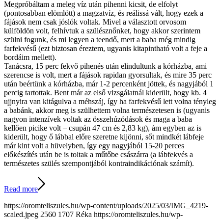
Megpróbáltam a meleg víz után pihenni kicsit, de elfolyt
(pontosabban elömlött) a magzatvíz, és reálissá vált, hogy ezek a
fájások nem csak jóslók voltak. Mivel a választott orvosom
külföldön volt, felhívtuk a szülésznőnket, hogy akkor szerintem
szülni fogunk, és mi legyen a teendő, mert a baba még mindig
farfekvésű (ezt biztosan éreztem, ugyanis kitapintható volt a feje a
bordáim mellett).
Tanácsra, 15 perc fekvő pihenés után elindultunk a kórházba, ami
szerencse is volt, mert a fájások rapidan gyorsultak, és mire 35 perc
után beértünk a kórházba, már 1-2 percenként jöttek, és nagyjából 1
percig tartottak. Bent már az első vizsgálatnál kiderült, hogy kb. 4
ujjnyira van kitágulva a méhszáj, így ha farfekvésű lett volna tényleg
a babánk, akkor meg is szülhettem volna természetesen is (ugyanis
nagyon intenzívek voltak az összehúzódások és maga a baba
kellően picike volt – csupán 47 cm és 2,83 kg), ám egyben az is
kiderült, hogy ő lábbal előre szeretne kijönni, sőt mindkét lábfeje
már kint volt a hüvelyben, így egy nagyjából 15-20 perces
előkészítés után be is toltak a műtőbe császárra (a lábfekvés a
természetes szülés szempontjából kontraindikációnak számít).
Read more
https://oromteliszules.hu/wp-content/uploads/2025/03/IMG_4219-
scaled.jpeg
2560
1707
Réka
https://oromteliszules.hu/wp-