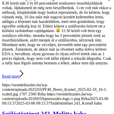
8:30 körül már 2 és fél percenkénti rendszeres összehúzódások
voltak, fájdalomról itt még nem beszélhetünk. 3 cm volt már ekkor a
méhszáj, felajánlották hogy burkot repesztenek, de én kértem, hogy
várjunk még. 10 óra után már nagyon kezdett kellemetlen lenni,
addigra a férjemet már hazaküldtem, mert nem gondoltam, hogy
egyelőre szükség lesz rá. Ehhez képest a szülőszoba helyett ott a
kórházi szobámban vajúdgattam.
11:30 körül volt bent egy
osztályos nővérke, mondta hogy ha 3 percenként jönnek ezek az
összehúzódások, azért menjek át a szülőszobra, nézzenek rám.
Mondtam neki, hogy ne vicceljen, kevesebb mint egy percenként
jönnek. Átmentem, de akkor màr az elveimet sutba dobva kértem
EDA-t, bevallom, olyan gyorsan és olyan erővel törtek rám az 1
perces fájások, hogy nem volt időm eljutni a relaxált állapotba. Csak
a mély hasi légzés tartotta bennem a lelket, akkor nem fájt annyira.
Read more
https://oromteliszules.hu/wp-
content/uploads/2025/03/PF40_Beres_Kornel_2025-02-19_16-1-
scaled.jpg
1707
2560
Réka
https://oromteliszules.hu/wp-
content/uploads/2018/03/hipnoszules-logo-1.png
Réka
2025-03-06
09:15:37
2025-03-06 09:15:37
Szüléstörténet 243, Kornél baba
Szüléstörténet 242, Melitta baba