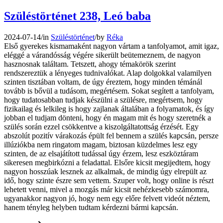
Szüléstörténet 238, Leó baba
2024-07-14
/
in
Szüléstörténet
/
by
Réka
Első gyerekes kismamaként nagyon vártam a tanfolyamot, amit igaz,
eléggé a várandósság végére sikerült beütemeznem, de nagyon
hasznosnak találtam. Tetszett, ahogy témakörök szerint
rendszereztük a lényeges tudnivalókat. Alap dolgokkal valamilyen
szinten tisztában voltam, de úgy éreztem, hogy minden témánál
tovább is bővül a tudásom, megértésem. Sokat segített a tanfolyam,
hogy tudatosabban tudjak készülni a szülésre, megértsem, hogy
fizikailag és lelkileg is hogy zajlanak általában a folyamatok, és így
jobban el tudjam dönteni, hogy én magam mit és hogy szeretnék a
szülés során ezzel csökkentve a kiszolgáltatottság érzését. Egy
abszolút pozitív várakozás épült fel bennem a szülés kapcsán, persze
illúziókba nem ringatom magam, biztosan küzdelmes lesz egy
szinten, de az elsajátított tudással úgy érzem, lesz eszköztáram
sikeresen megbirkózni a feladattal. Elsőre kicsit megijedtem, hogy
nagyon hosszúak lesznek az alkalmak, de mindig úgy elrepült az
idő, hogy szinte észre sem vettem. Szuper volt, hogy online is részt
lehetett venni, mivel a mozgás már kicsit nehézkesebb számomra,
ugyanakkor nagyon jó, hogy nem egy előre felvett videót néztem,
hanem tényleg helyben tudtam kérdezni bármi kapcsán.