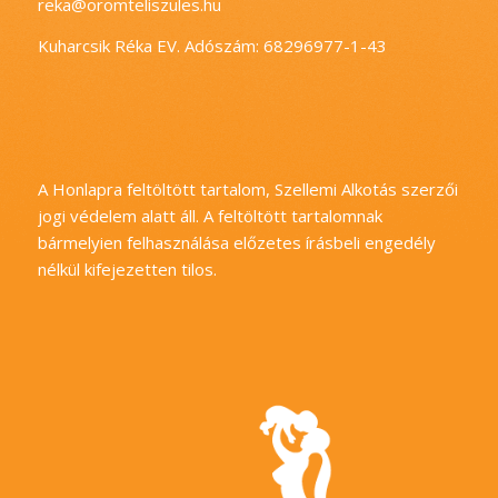
reka@oromteliszules.hu
Kuharcsik Réka EV. Adószám: 68296977-1-43
A Honlapra feltöltött tartalom, Szellemi Alkotás szerzői
jogi védelem alatt áll. A feltöltött tartalomnak
bármelyien felhasználása előzetes írásbeli engedély
nélkül kifejezetten tilos.