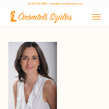
+36 30 530 9890
| reka@oromteliszules.hu