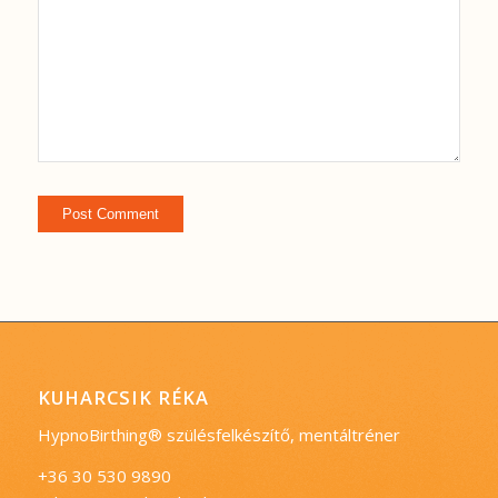
KUHARCSIK RÉKA
HypnoBirthing® szülésfelkészítő, mentáltréner
+36 30 530 9890