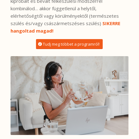
kipróbált és bevált felkészülési módszerrel
kombinálod… akkor függetlenül a helytől,
elérhetőségtől vagy körülményektől (természetes
szülés és/vagy császármetszéses szülés)
SIKERRE
hangoltad magad!
Tudj meg többet a programról!