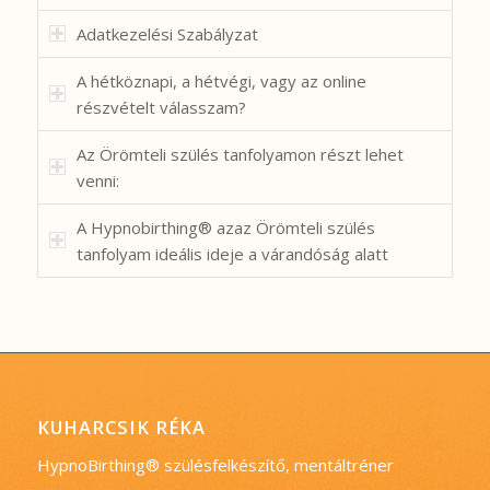
Adatkezelési Szabályzat
A hétköznapi, a hétvégi, vagy az online
részvételt válasszam?
Az Örömteli szülés tanfolyamon részt lehet
venni:
A Hypnobirthing® azaz Örömteli szülés
tanfolyam ideális ideje a várandóság alatt
KUHARCSIK RÉKA
HypnoBirthing® szülésfelkészítő, mentáltréner