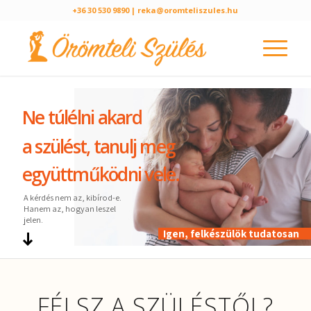
+36 30 530 9890
| reka@oromteliszules.hu
Ne túlélni akard
a szülést, tanulj meg
együttműködni vele.
A kérdés nem az, kibírod-e.
Hanem az, hogyan leszel
jelen.
Igen, felkészülök tudatosan
FÉLSZ A SZÜLÉSTŐL?