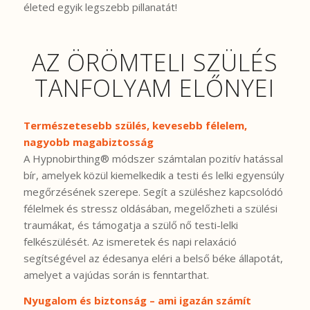
életed egyik legszebb pillanatát!
AZ ÖRÖMTELI SZÜLÉS
TANFOLYAM ELŐNYEI
Természetesebb szülés, kevesebb félelem,
nagyobb magabiztosság
A Hypnobirthing® módszer számtalan pozitív hatással
bír, amelyek közül kiemelkedik a testi és lelki egyensúly
megőrzésének szerepe. Segít a szüléshez kapcsolódó
félelmek és stressz oldásában, megelőzheti a szülési
traumákat, és támogatja a szülő nő testi-lelki
felkészülését. Az ismeretek és napi relaxáció
segítségével az édesanya eléri a belső béke állapotát,
amelyet a vajúdas során is fenntarthat.
Nyugalom és biztonság – ami igazán számít