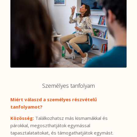
Személyes tanfolyam
Miért válaszd a személyes részvételű
tanfolyamot?
Közösség:
Találkozhatsz más kismamákkal és
párokkal, megoszthatjátok egymással
tapasztalataitokat, és támogathatjátok egymást.