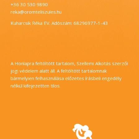
+36 30 530 9890
reka@oromteliszules.hu
Kuharcsik Réka EV. Adószám: 68296977-1-43
A Honlapra feltöltött tartalom, Szellemi Alkotás szerzői
jogi védelem alatt áll. A feltöltött tartalomnak
bármelyien felhasználása előzetes írásbeli engedély
nélkül kifejezetten tilos.