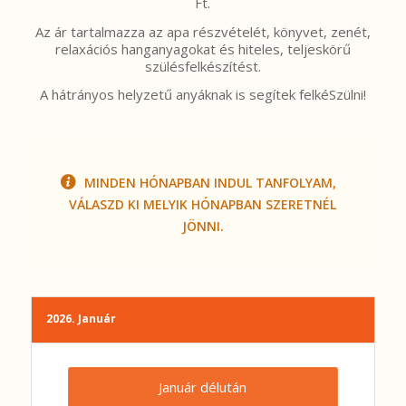
Ft.
Az ár tartalmazza az apa részvételét, könyvet, zenét,
relaxációs hanganyagokat és hiteles, teljeskörű
szülésfelkészítést.
A hátrányos helyzetű anyáknak is segítek felkéSzülni!
MINDEN HÓNAPBAN INDUL TANFOLYAM,
VÁLASZD KI MELYIK HÓNAPBAN SZERETNÉL
JÖNNI.
2026. Január
Január délután