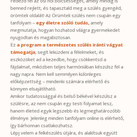
Fedezd fel az ősi női bölcsességet, amely mindig is
benned rejlett, és tapasztald meg a szülés gyengéd,
örömteli oldalát! Az Örümteli szülés nem csupán egy
tanfolyam –
egy életre szóló tudás,
amely
megmutatja, hogyan hozhatod világra gyermekedet
nyugodtan és magabiztosan.
Ez
a program a természetes szülés iránti vágyat
támogatja
, segít leküzdeni a félelmeket, és
eszközöket ad a kezedbe, hogy csökkentsd a
fájdalmat, miközben teljes harmóniában készülsz fel a
nagy napra. Nem kell semmilyen különleges
előképzettség – mindenki számára elérhető és
könnyen elsajátítható.
Amikor tudatossággal és belső békével készülsz a
szülésre, az nem csupán egy testi folyamat lesz,
hanem életed egyik legszebb és legmeghatározóbb
élménye. Jelenleg minden tanfolyam online is elérhető,
így bárhonnan csatlakozhatsz.
Lépj velem a felkészülés útjára, és alakítsuk együtt