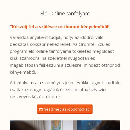
Élő-Online tanfolyam
“Készülj fel a szülésre otthonod kényelméből!
Várandós anyaként tudjuk, hogy az idődről való
beosztás sokszor nehéz lehet. Az Örömteli Szülés
program élő-online tanfolyama tökéletes megoldást
kínál számodra, ha szeretnél nyugodtan és
magabiztosan felkészülni a szülésre, mindezt otthonod
kényelméből.
A tanfolyamra a személyes jelenlévőkkel együtt tudtok
csatlakozni, úgy fogjátok érezni, mintha helyszíni
részvevők között ülnétek.
Nézd meg az időpontokat!