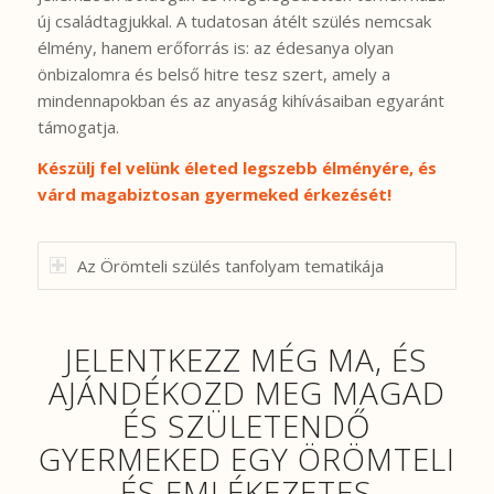
új családtagjukkal. A tudatosan átélt szülés nemcsak
élmény, hanem erőforrás is: az édesanya olyan
önbizalomra és belső hitre tesz szert, amely a
mindennapokban és az anyaság kihívásaiban egyaránt
támogatja.
Készülj fel velünk életed legszebb élményére, és
várd magabiztosan gyermeked érkezését!
Az Örömteli szülés tanfolyam tematikája
JELENTKEZZ MÉG MA, ÉS
AJÁNDÉKOZD MEG MAGAD
ÉS SZÜLETENDŐ
GYERMEKED EGY ÖRÖMTELI
ÉS EMLÉKEZETES