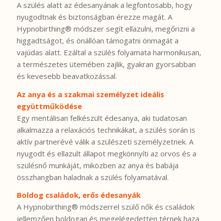
A szülés alatt az édesanyának a legfontosabb, hogy
nyugodtnak és biztonságban érezze magát. A
Hypnobirthing® módszer segít ellazulni, megőrizni a
higgadtságot, és önállóan támogatni önmagát a
vajúdas alatt. Ezáltal a szülés folyamata harmonikusan,
a természetes ütemében zajlik, gyakran gyorsabban
és kevesebb beavatkozással.
Az anya és a szakmai személyzet ideális
együttműködése
Egy mentálisan felkészült édesanya, aki tudatosan
alkalmazza a relaxációs technikákat, a szülés során is
aktív partnerévé válik a szülészeti személyzetnek. A
nyugodt és ellazult állapot megkönnyíti az orvos és a
szülésnő munkáját, miközben az anya és babája
összhangban haladnak a szülés folyamatával.
Boldog családok, erős édesanyák
A Hypnobirthing® módszerrel szülő nők és családok
jellemzően boldogan és megelégedetten térnek haza