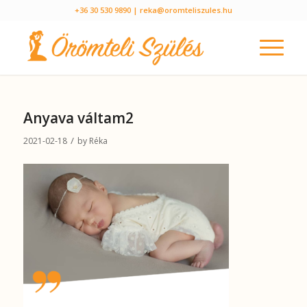
+36 30 530 9890
| reka@oromteliszules.hu
Anyava váltam2
/
2021-02-18
by
Réka