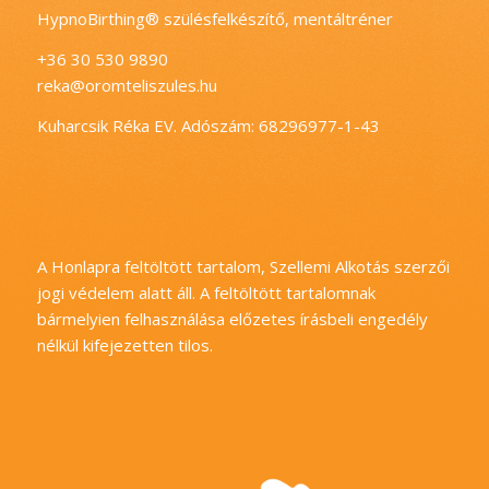
HypnoBirthing® szülésfelkészítő, mentáltréner
+36 30 530 9890
reka@oromteliszules.hu
Kuharcsik Réka EV. Adószám: 68296977-1-43
A Honlapra feltöltött tartalom, Szellemi Alkotás szerzői
jogi védelem alatt áll. A feltöltött tartalomnak
bármelyien felhasználása előzetes írásbeli engedély
nélkül kifejezetten tilos.