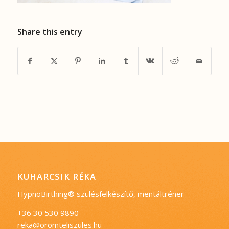
Share this entry
KUHARCSIK RÉKA
HypnoBirthing® szülésfelkészítő, mentáltréner
+36 30 530 9890
reka@oromteliszules.hu