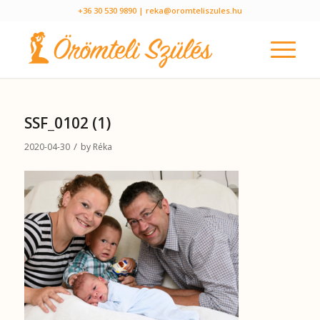
+36 30 530 9890
| reka@oromteliszules.hu
SSF_0102 (1)
/
2020-04-30
by
Réka