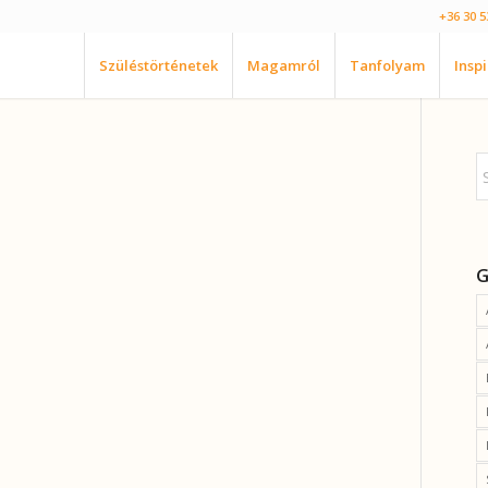
+36 30 5
Szüléstörténetek
Magamról
Tanfolyam
Insp
G