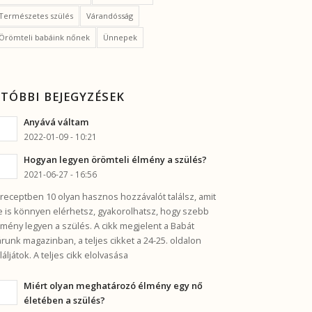
Természetes szülés
Várandósság
Örömteli babáink nőnek
Ünnepek
TÓBBI BEJEGYZÉSEK
Anyává váltam
2022-01-09 - 10:21
Hogyan legyen örömteli élmény a szülés?
2021-06-27 - 16:56
 receptben 10 olyan hasznos hozzávalót találsz, amit
e is könnyen elérhetsz, gyakorolhatsz, hogy szebb
lmény legyen a szülés. A cikk megjelent a Babát
árunk magazinban, a teljes cikket a 24-25. oldalon
aláljátok. A teljes cikk elolvasása
Miért olyan meghatározó élmény egy nő
életében a szülés?