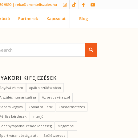
30 9890
| reka@oromteliszules.hu
iráció
Partnerek
Kapcsolat
Blog
YAKORI KIFEJEZÉSEK
Anyává váltam
Apák a szülőszobán
A szülés humanizálása
Az orvos válaszol
Babára vágyva
Család születik
Császármetszés
Férfias kérdések
Interjú
Lepénytapadási rendellenesség
Magamról
Sport várandósság alatt
Szülészorvos