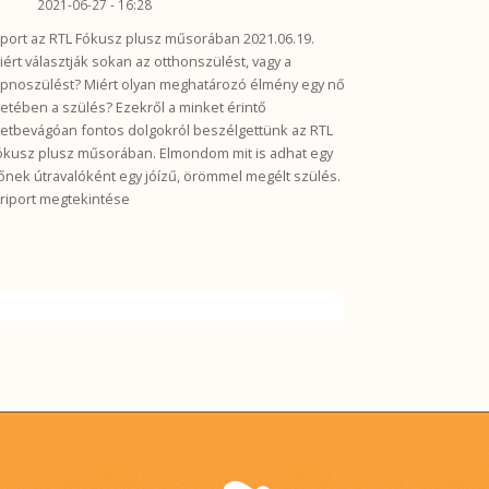
2021-06-27 - 16:28
iport az RTL Fókusz plusz műsorában 2021.06.19.
iért választják sokan az otthonszülést, vagy a
ipnoszülést? Miért olyan meghatározó élmény egy nő
letében a szülés? Ezekről a minket érintő
letbevágóan fontos dolgokról beszélgettünk az RTL
ókusz plusz műsorában. Elmondom mit is adhat egy
őnek útravalóként egy jóízű, örömmel megélt szülés.
 riport megtekintése