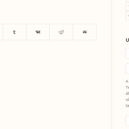
U
A
T
é
v
t