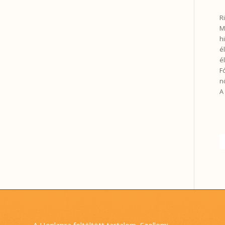
R
M
h
é
é
F
n
A