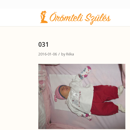
031
/
2016-01-06
by
Réka