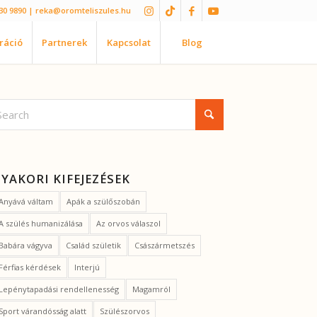
30 9890
| reka@oromteliszules.hu
iráció
Partnerek
Kapcsolat
Blog
YAKORI KIFEJEZÉSEK
Anyává váltam
Apák a szülőszobán
A szülés humanizálása
Az orvos válaszol
Babára vágyva
Család születik
Császármetszés
Férfias kérdések
Interjú
Lepénytapadási rendellenesség
Magamról
Sport várandósság alatt
Szülészorvos