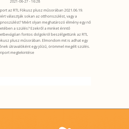
2021-06-27 - 16:28
iport az RTL Fókusz plusz műsorában 2021.06.19.
iért választják sokan az otthonszülést, vagy a
ipnoszülést? Miért olyan meghatározó élmény egy nő
letében a szülés? Ezekről a minket érintő
letbevágóan fontos dolgokról beszélgettünk az RTL
ókusz plusz műsorában. Elmondom mit is adhat egy
őnek útravalóként egy jóízű, örömmel megélt szülés.
 riport megtekintése