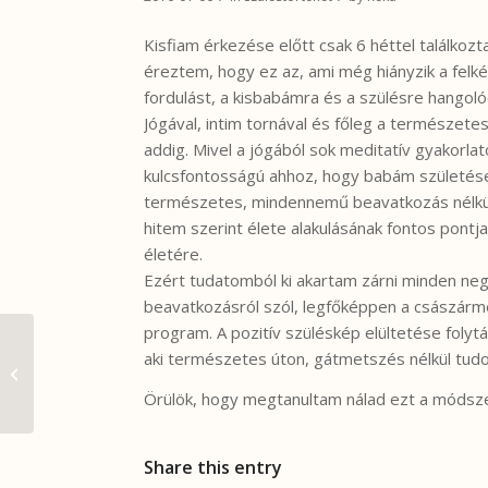
Kisfiam érkezése előtt csak 6 héttel találkoz
éreztem, hogy ez az, ami még hiányzik a felk
fordulást, a kisbabámra és a szülésre hangoló
Jógával, intim tornával és főleg a természete
addig. Mivel a jógából sok meditatív gyakorla
kulcsfontosságú ahhoz, hogy babám születése
természetes, mindennemű beavatkozás nélkül
hitem szerint élete alakulásának fontos pontj
életére.
Ezért tudatomból ki akartam zárni minden neg
beavatkozásról szól, legfőképpen a császárm
program. A pozitív szüléskép elültetése foly
aki természetes úton, gátmetszés nélkül tudo
Szüléstörténet 3,
Reinitzné Takács Erika
Örülök, hogy megtanultam nálad ezt a módsze
Share this entry