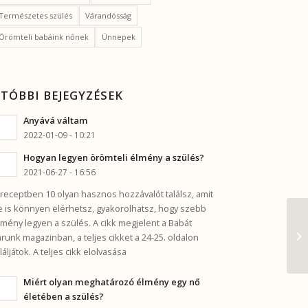
Természetes szülés
Várandósság
Örömteli babáink nőnek
Ünnepek
TÓBBI BEJEGYZÉSEK
Anyává váltam
2022-01-09 - 10:21
Hogyan legyen örömteli élmény a szülés?
2021-06-27 - 16:56
 receptben 10 olyan hasznos hozzávalót találsz, amit
e is könnyen elérhetsz, gyakorolhatsz, hogy szebb
lmény legyen a szülés. A cikk megjelent a Babát
árunk magazinban, a teljes cikket a 24-25. oldalon
aláljátok. A teljes cikk elolvasása
Miért olyan meghatározó élmény egy nő
életében a szülés?