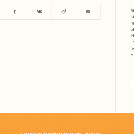
R
M
h
é
é
F
n
A