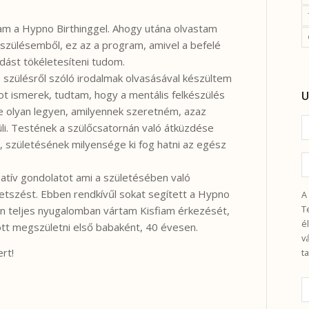
tam a Hypno Birthinggel. Ahogy utána olvastam
észülésemből, ez az a program, amivel a befelé
dást tökéletesíteni tudom.
s szülésről szóló irodalmak olvasásával készültem
U
tot ismerek, tudtam, hogy a mentális felkészülés
 olyan legyen, amilyennek szeretném, azaz
i. Testének a szülőcsatornán való átküzdése
a, születésének milyensége ki fog hatni az egész
atív gondolatot ami a születésében való
etszést. Ebben rendkívűl sokat segített a Hypno
A
T
tán teljes nyugalomban vártam Kisfiam érkezését,
é
tt megszületni első babaként, 40 évesen.
v
rt!
t