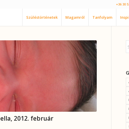
+36 30 5
Szüléstörténetek
Magamról
Tanfolyam
Insp
G
ella, 2012. február