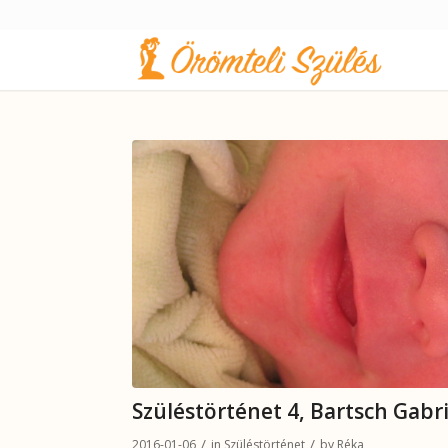
Szüléstörténet 4, Bartsch Gabri
/
/
2016-01-06
in
Szüléstörténet
by
Réka