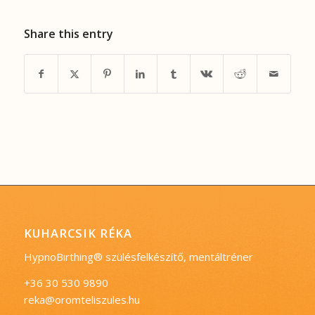
Share this entry
KUHARCSIK RÉKA
HypnoBirthing® szülésfelkészítő, mentáltréner
+36 30 530 9890
reka@oromteliszules.hu