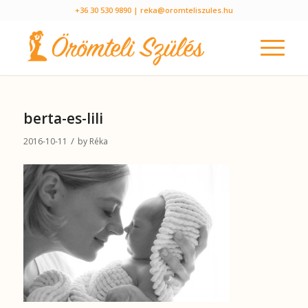
+36 30 530 9890
| reka@oromteliszules.hu
berta-es-lili
/
2016-10-11
by
Réka