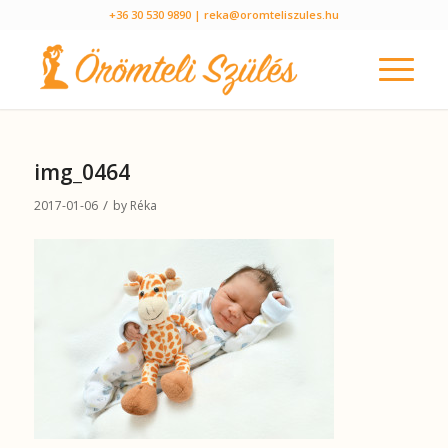
+36 30 530 9890
| reka@oromteliszules.hu
img_0464
/
2017-01-06
by
Réka