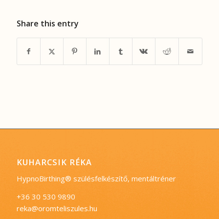
Share this entry
KUHARCSIK RÉKA
HypnoBirthing® szülésfelkészítő, mentáltréner
+36 30 530 9890
reka@oromteliszules.hu