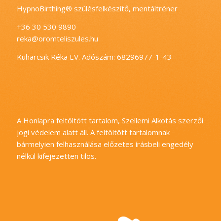
HypnoBirthing® szülésfelkészítő, mentáltréner
+36 30 530 9890
reka@oromteliszules.hu
Kuharcsik Réka EV. Adószám: 68296977-1-43
A Honlapra feltöltött tartalom, Szellemi Alkotás szerzői
jogi védelem alatt áll. A feltöltött tartalomnak
bármelyien felhasználása előzetes írásbeli engedély
nélkül kifejezetten tilos.