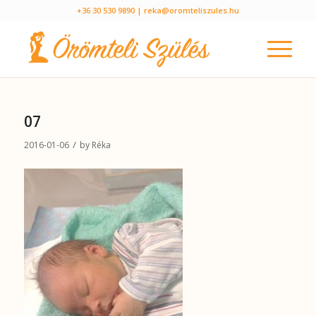
+36 30 530 9890
| reka@oromteliszules.hu
07
/
2016-01-06
by
Réka