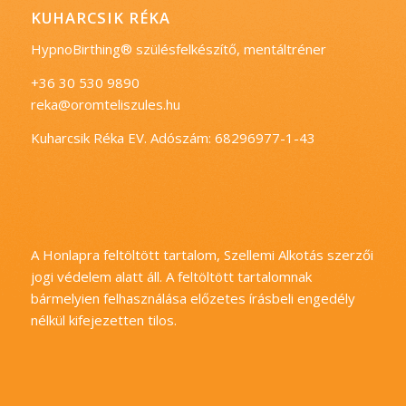
KUHARCSIK RÉKA
HypnoBirthing® szülésfelkészítő, mentáltréner
+36 30 530 9890
reka@oromteliszules.hu
Kuharcsik Réka EV. Adószám: 68296977-1-43
A Honlapra feltöltött tartalom, Szellemi Alkotás szerzői
jogi védelem alatt áll. A feltöltött tartalomnak
bármelyien felhasználása előzetes írásbeli engedély
nélkül kifejezetten tilos.