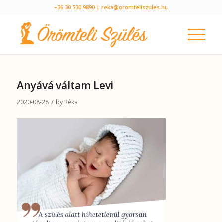
+36 30 530 9890
| reka@oromteliszules.hu
Anyává váltam Levi
/
2020-08-28
by
Réka