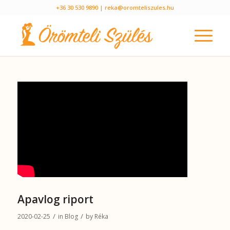
+36 30 530 9890
| reka@oromteliszules.hu
Apavlog riport
/
/
2020-02-25
in
Blog
by
Réka