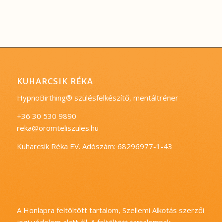
KUHARCSIK RÉKA
HypnoBirthing® szülésfelkészítő, mentáltréner
+36 30 530 9890
reka@oromteliszules.hu
Kuharcsik Réka EV. Adószám: 68296977-1-43
A Honlapra feltöltött tartalom, Szellemi Alkotás szerzői