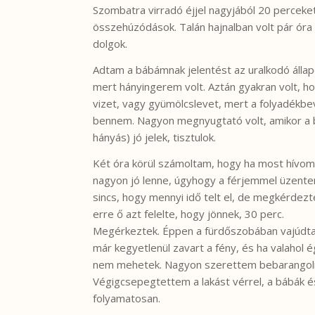
Szombatra virradó éjjel nagyjából 20 perceket
összehúzódások. Talán hajnalban volt pár ó
dolgok.
Adtam a bábámnak jelentést az uralkodó állap
mert hányingerem volt. Aztán gyakran volt, 
vizet, vagy gyümölcslevet, mert a folyadékbe
bennem. Nagyon megnyugtató volt, amikor a 
hányás) jó jelek, tisztulok.
Két óra körül számoltam, hogy ha most hívom 
nagyon jó lenne, úgyhogy a férjemmel üzent
sincs, hogy mennyi idő telt el, de megkérdez
erre ő azt felelte, hogy jönnek, 30 perc.
Megérkeztek. Éppen a fürdőszobában vajúdtam.
már kegyetlenül zavart a fény, és ha valahol 
nem mehetek. Nagyon szerettem bebarangolni 
Végigcsepegtettem a lakást vérrel, a bábák és
folyamatosan.