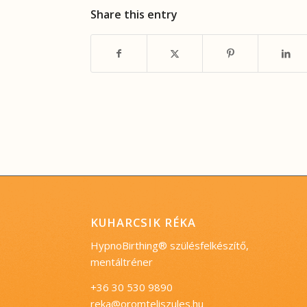
Share this entry
KUHARCSIK RÉKA
HypnoBirthing® szülésfelkészítő,
mentáltréner
+36 30 530 9890
reka@oromteliszules.hu