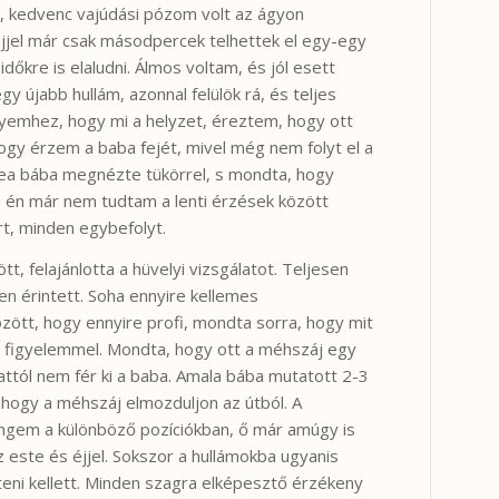
 kedvenc vajúdási pózom volt az ágyon
éjjel már csak másodpercek telhettek el egy-egy
dőkre is elaludni. Álmos voltam, és jól esett
y újabb hullám, azonnal felülök rá, és teljes
yemhez, hogy mi a helyzet, éreztem, hogy ott
gy érzem a baba fejét, mivel még nem folyt el a
Bea bába megnézte tükörrel, s mondta, hogy
 de én már nem tudtam a lenti érzések között
rt, minden egybefolyt.
tt, felajánlotta a hüvelyi vizsgálatot. Teljesen
 érintett. Soha ennyire kellemes
ött, hogy ennyire profi, mondta sorra, hogy mit
os figyelemmel. Mondta, hogy ott a méhszáj egy
 attól nem fér ki a baba. Amala bába mutatott 2-3
, hogy a méhszáj elmozduljon az útból. A
engem a különböző pozíciókban, ő már amúgy is
este és éjjel. Sokszor a hullámokba ugyanis
íteni kellett. Minden szagra elképesztő érzékeny