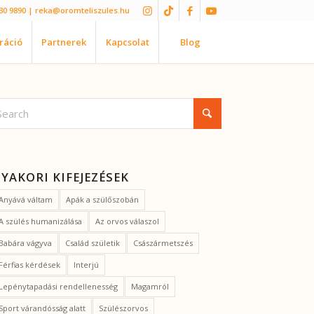
30 9890
| reka@oromteliszules.hu
iráció
Partnerek
Kapcsolat
Blog
YAKORI KIFEJEZÉSEK
Anyává váltam
Apák a szülőszobán
A szülés humanizálása
Az orvos válaszol
Babára vágyva
Család születik
Császármetszés
Férfias kérdések
Interjú
Lepénytapadási rendellenesség
Magamról
Sport várandósság alatt
Szülészorvos