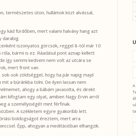
hon, természetes úton, hullámok közt alvással,
y kád fürdőben, mert valami halvány hang azt
y darabig.
U
cenként iszonyatos görcsök, reggel 8-tól már 10
róla, bármi is ez. Ráadásul pont aznap kellett
 de így semmi kedvem nem volt az utcára se
ok, mert front van.
sok-sok zöldséggel, hogy ha pár napig majd
mit a búránkba tolni. De ilyen lassan nem
A
gyelmemet, ahogy a bábám javasolta, és direkt
T
ám kifogtam egy olyat, amiben Nagy Ervin arról
é
meg a személyiségét mint férfinak.
v
özben. A székletem egyre gyakoribb lett.
t
 óriási boldogságot éreztem, mert arra
inccsel. Épp, ahogyan a meditációban elhangzik.