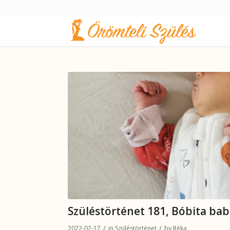
Szüléstörténet 181, Bóbita ba
/
/
2022-02-17
in
Szüléstörténet
by
Réka