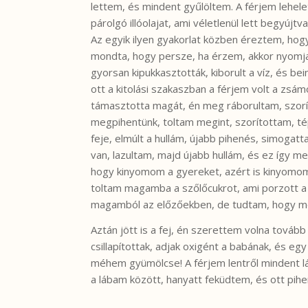
lettem, és mindent gyűlöltem. A férjem lehelet
párolgó illóolajat, ami véletlenül lett begyújtv
Az egyik ilyen gyakorlat közben éreztem, hog
mondta, hogy persze, ha érzem, akkor nyomjak
gyorsan kipukkasztották, kiborult a víz, és be
ott a kitolási szakaszban a férjem volt a zsá
támasztotta magát, én meg ráborultam, szorít
megpihentünk, toltam megint, szorítottam, té
feje, elmúlt a hullám, újabb pihenés, simogatt
van, lazultam, majd újabb hullám, és ez így m
hogy kinyomom a gyereket, azért is kinyomom
toltam magamba a szőlőcukrot, ami porzott a
magamból az előzőekben, de tudtam, hogy mos
Aztán jött is a fej, én szerettem volna tovább
csillapítottak, adjak oxigént a babának, és egy
méhem gyümölcse! A férjem lentről mindent lá
a lábam között, hanyatt feküdtem, és ott pih