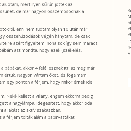
 aludtam, mert ilyen sűrűn jöttek az
R
ra szünet, de már nagyon összemosódnak a
M
h
otokról, enni nem tudtam olyan 10 után már,
é
é
hogy összehúzódások végén hánytam, de csak
F
vitelre azért figyeltem, noha sok így sem maradt
n
bábám azt mondta, hogy ezek (székelés,
A
a bábákat, akkor 4 felé lesznek itt, az meg már
em értük. Nagyon vártam őket, és fogalmam
tem egy ponton a férjem, hogy mikor érnek ide,
 Nekik kellett a villany, engem ekkorra pedig
égett a nagylámpa, idegesített, hogy akkor oda
a lakást az aktív szakaszban.
 a férjem tolták alám a papírvattákat