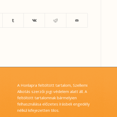
A Honlapra feltöltött tartalom, Szellemi
Alkotás szerzői jogi védelem alatt áll. A
feltöltött tartalomnak bármelyien
felhasználása előzetes írásbeli engedély
nélkül kifejezetten tilos.