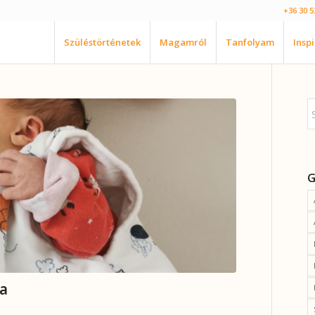
+36 30 5
Szüléstörténetek
Magamról
Tanfolyam
Insp
G
ba