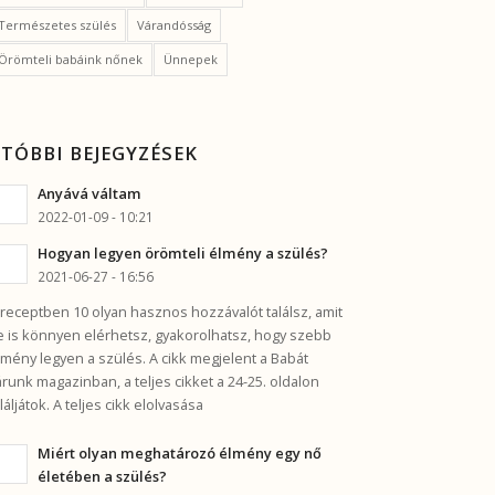
Természetes szülés
Várandósság
Örömteli babáink nőnek
Ünnepek
TÓBBI BEJEGYZÉSEK
Anyává váltam
2022-01-09 - 10:21
Hogyan legyen örömteli élmény a szülés?
2021-06-27 - 16:56
 receptben 10 olyan hasznos hozzávalót találsz, amit
e is könnyen elérhetsz, gyakorolhatsz, hogy szebb
lmény legyen a szülés. A cikk megjelent a Babát
árunk magazinban, a teljes cikket a 24-25. oldalon
aláljátok. A teljes cikk elolvasása
Miért olyan meghatározó élmény egy nő
életében a szülés?