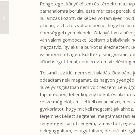
Rengeteget könyököltem és térdeltem aznap,
párnahalomra borulni, este már csak percek, 
Szüléstörténet 180,
hullámzás között, de képes voltam ilyen rövid i
Roland baba
pihenni, és biztos voltam benne, hogy ha jön eg
éberséggel nyomok bele. Odanyúltam a hüvel
van valami gömböcske. Szóltam a bábáknak, ho
magzatvíz, így akár a burkot is érezhettem, 
valami van ott, igen. Küldtek pisilni gyakran,
különbséget tenni, nem éreztem vizelési inge
Telt-múlt az idő, nem volt haladás. Bea bába jö
odaadtam neki magamat, és nagyon gyengéden
hüvelyvizsgálatban nem volt részem! Lenyűgöz
tapint éppen, fehér köpeny nélkül, és alázat
része még elöl, amit el kell onnan húzni, mert
gyakorlatot, hogy mit kell megcsináljak ahhoz
férjemnek kellett segítenie, megtámasztani 
rengeteget tartott engem, támasztott, egész 
beleguggoltam, és úgy toltam, de felállni seg