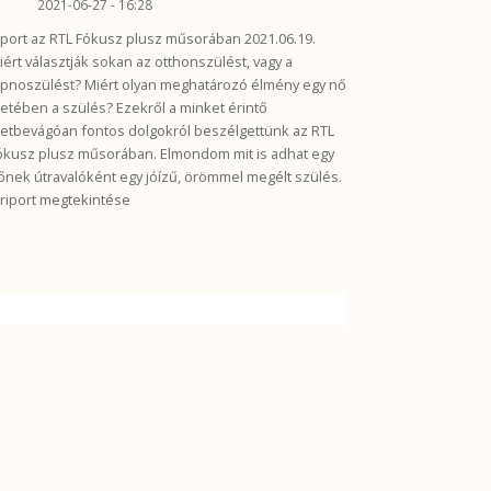
2021-06-27 - 16:28
iport az RTL Fókusz plusz műsorában 2021.06.19.
iért választják sokan az otthonszülést, vagy a
ipnoszülést? Miért olyan meghatározó élmény egy nő
letében a szülés? Ezekről a minket érintő
letbevágóan fontos dolgokról beszélgettünk az RTL
ókusz plusz műsorában. Elmondom mit is adhat egy
őnek útravalóként egy jóízű, örömmel megélt szülés.
 riport megtekintése