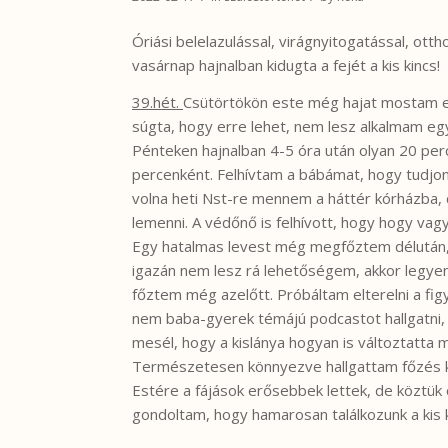
Óriási belelazulással, virágnyitogatással, ott
vasárnap hajnalban kidugta a fejét a kis kincs!
39.hét.
Csütörtökön este még hajat mostam eg
súgta, hogy erre lehet, nem lesz alkalmam eg
Pénteken hajnalban 4-5 óra után olyan 20 per
percenként. Felhívtam a bábámat, hogy tudjon 
volna heti Nst-re mennem a háttér kórházba,
lemenni. A védőnő is felhívott, hogy hogy vagy
Egy hatalmas levest még megfőztem délután, 
igazán nem lesz rá lehetőségem, akkor legyen 
főztem még azelőtt. Próbáltam elterelni a fi
nem baba-gyerek témájú podcastot hallgatni, 
mesél, hogy a kislánya hogyan is változtatta 
Természetesen könnyezve hallgattam főzés k
Estére a fájások erősebbek lettek, de köztük
gondoltam, hogy hamarosan találkozunk a kis k