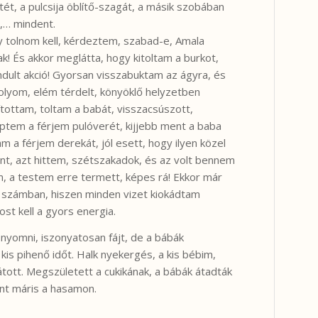
ét, a pulcsija öblítő-szagát, a másik szobában
a,… mindent.
y tolnom kell, kérdeztem, szabad-e, Amala
! És akkor meglátta, hogy kitoltam a burkot,
indult akció! Gyorsan visszabuktam az ágyra, és
molyom, elém térdelt, könyöklő helyzetben
ottam, toltam a babát, visszacsúszott,
ptem a férjem pulóverét, kijjebb ment a baba
am a férjem derekát, jól esett, hogy ilyen közel
ent, azt hittem, szétszakadok, és az volt bennem
, a testem erre termett, képes rá! Ekkor már
 számban, hiszen minden vizet kiokádtam
t kell a gyors energia.
 nyomni, iszonyatosan fájt, de a bábák
 kis pihenő időt. Halk nyekergés, a kis bébim,
tott. Megszületett a cukikának, a bábák átadták
ent máris a hasamon.