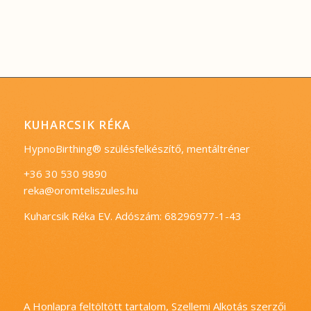
KUHARCSIK RÉKA
HypnoBirthing® szülésfelkészítő, mentáltréner
+36 30 530 9890
reka@oromteliszules.hu
Kuharcsik Réka EV. Adószám: 68296977-1-43
A Honlapra feltöltött tartalom, Szellemi Alkotás szerzői