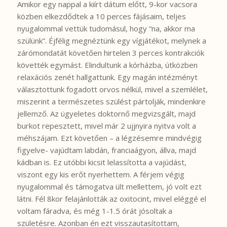
Amikor egy nappal a kiírt dátum előtt, 9-kor vacsora
közben elkezdődtek a 10 perces fájásaim, teljes
nyugalommal vettük tudomásul, hogy “na, akkor ma
szülünk”. Éjfélig megnéztünk egy vígjátékot, melynek a
zárómondatát követően hirtelen 3 perces kontrakciók
követték egymást. Elindultunk a kórházba, útközben
relaxációs zenét hallgattunk. Egy magán intézményt
választottunk fogadott orvos nélkül, mivel a szemlélet,
miszerint a természetes szülést pártolják, mindenkire
jellemző. Az ügyeletes doktornő megvizsgált, majd
burkot repesztett, mivel már 2 ujjnyira nyitva volt a
méhszájam. Ezt követően – a légzésemre mindvégig
figyelve- vajúdtam labdán, franciaágyon, állva, majd
kádban is. Ez utóbbi kicsit lelassította a vajúdást,
viszont egy kis erőt nyerhettem. A férjem végig
nyugalommal és támogatva ült mellettem, jó volt ezt
látni. Fél 8kor felajánlották az oxitocint, mivel eléggé el
voltam fáradva, és még 1-1.5 órát jósoltak a
születésre. Azonban én ezt visszautasítottam,