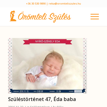
+36 30 530 9890
| reka@oromteliszules.hu
Szüléstörténet 47, Éda baba