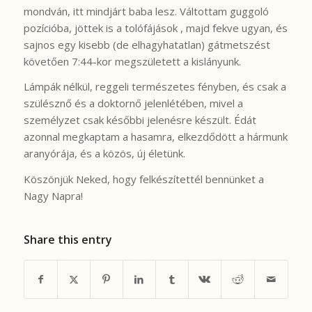
mondván, itt mindjárt baba lesz. Váltottam guggoló
pozícióba, jöttek is a tolófájások , majd fekve ugyan, és
sajnos egy kisebb (de elhagyhatatlan) gátmetszést
követően 7:44-kor megszületett a kislányunk.
Lámpák nélkül, reggeli természetes fényben, és csak a
szülésznő és a doktornő jelenlétében, mivel a
személyzet csak későbbi jelenésre készült. Édát
azonnal megkaptam a hasamra, elkezdődött a hármunk
aranyórája, és a közös, új életünk.
Köszönjük Neked, hogy felkészítettél bennünket a
Nagy Napra!
Share this entry