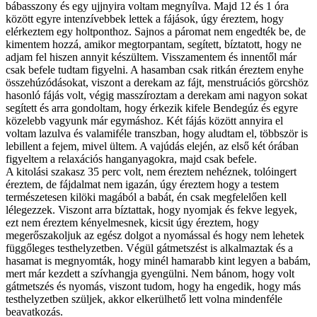
bábasszony és egy ujjnyira voltam megnyílva. Majd 12 és 1 óra
között egyre intenzívebbek lettek a fájások, úgy éreztem, hogy
elérkeztem egy holtponthoz. Sajnos a páromat nem engedték be, de
kimentem hozzá, amikor megtorpantam, segített, bíztatott, hogy ne
adjam fel hiszen annyit készültem. Visszamentem és innentől már
csak befele tudtam figyelni. A hasamban csak ritkán éreztem enyhe
összehúzódásokat, viszont a derekam az fájt, menstruációs görcshöz
hasonló fájás volt, végig masszíroztam a derekam ami nagyon sokat
segített és arra gondoltam, hogy érkezik kifele Bendegúz és egyre
közelebb vagyunk már egymáshoz. Két fájás között annyira el
voltam lazulva és valamiféle transzban, hogy aludtam el, többször is
lebillent a fejem, mivel ültem. A vajúdás elején, az első két órában
figyeltem a relaxációs hanganyagokra, majd csak befele.
A kitolási szakasz 35 perc volt, nem éreztem nehéznek, tolóingert
éreztem, de fájdalmat nem igazán, úgy éreztem hogy a testem
természetesen kilöki magából a babát, én csak megfelelően kell
lélegezzek. Viszont arra bíztattak, hogy nyomjak és fekve legyek,
ezt nem éreztem kényelmesnek, kicsit úgy éreztem, hogy
megerőszakoljuk az egész dolgot a nyomással és hogy nem lehetek
függőleges testhelyzetben. Végül gátmetszést is alkalmaztak és a
hasamat is megnyomták, hogy minél hamarabb kint legyen a babám,
mert már kezdett a szívhangja gyengülni. Nem bánom, hogy volt
gátmetszés és nyomás, viszont tudom, hogy ha engedik, hogy más
testhelyzetben szüljek, akkor elkerülhető lett volna mindenféle
beavatkozás.