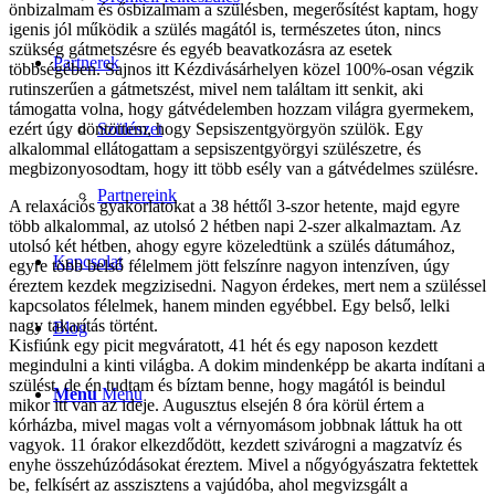
önbizalmam és ősbizalmam a szülésben, megerősítést kaptam, hogy
igenis jól működik a szülés magától is, természetes úton, nincs
szükség gátmetszésre és egyéb beavatkozásra az esetek
Partnerek
többségében. Sajnos itt Kézdivásárhelyen közel 100%-osan végzik
rutinszerűen a gátmetszést, mivel nem találtam itt senkit, aki
támogatta volna, hogy gátvédelemben hozzam világra gyermekem,
ezért úgy döntöttem, hogy Sepsiszentgyörgyön szülök. Egy
Szülészet
alkalommal ellátogattam a sepsiszentgyörgyi szülészetre, és
megbizonyosodtam, hogy itt több esély van a gátvédelmes szülésre.
Partnereink
A relaxációs gyakorlatokat a 38 héttől 3-szor hetente, majd egyre
több alkalommal, az utolsó 2 hétben napi 2-szer alkalmaztam. Az
utolsó két hétben, ahogy egyre közeledtünk a szülés dátumához,
Kapcsolat
egyre több belső félelmem jött felszínre nagyon intenzíven, úgy
éreztem kezdek megzizisedni. Nagyon érdekes, mert nem a szüléssel
kapcsolatos félelmek, hanem minden egyébbel. Egy belső, lelki
nagy takarítás történt.
Blog
Kisfiúnk egy picit megváratott, 41 hét és egy naposon kezdett
megindulni a kinti világba. A dokim mindenképp be akarta indítani a
szülést, de én tudtam és bíztam benne, hogy magától is beindul
Menu
Menu
mikor itt van az ideje. Augusztus elsején 8 óra körül értem a
kórházba, mivel magas volt a vérnyomásom jobbnak láttuk ha ott
vagyok. 11 órakor elkezdődött, kezdett szivárogni a magzatvíz és
enyhe összehúzódásokat éreztem. Mivel a nőgyógyászatra fektettek
be, felkísért az asszisztens a vajúdóba, ahol megvizsgált a