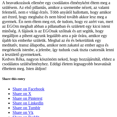
A beavatkozások ellenére egy csodálatos élményként éltem meg a
szülésem. Az első pillantás, amikor a szemembe nézett, az valami
felemelő, nem e világi érzés. Több anyától hallottam, hogy amikor
azt érzed, hogy meghalsz és nem bírod tovább akkor lesz meg a
gyermek. Én nem éltem meg ezt, de tudom, hogy ez azért van, mert
az EGOm meghalt abban a pillanatban és született egy kicsi isteni
minőség. A fájások is az EGOnak szólnak és azt segítik, hogy
megálljon a pihent agyunk legalább arra a pár órára, amikor egy
újabb kis emberke születik. Meghal az én és bekerülünk egy
meditatív, transz állapotba, amikor nem zakatol az ember agya és
megérkezik istenbe, a jelenbe, így tudunk csak tiszta csatornák lenni
a leszülető gyermeknek.
Kedves Réka, nagyon köszönöm neked, hogy hozzájárultál, ehhez a
csodálatos szülésélményhez. Eddigi életem legnagyobb beavatását
élhettem meg. Isten áldjon!
Share this entry
Share on Facebook
Share on X
Share on Pinterest
Share on LinkedIn
Share on Tumblr
Share on Vk