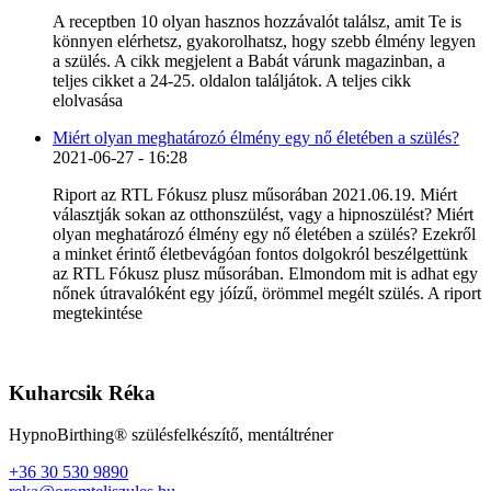
A receptben 10 olyan hasznos hozzávalót találsz, amit Te is
könnyen elérhetsz, gyakorolhatsz, hogy szebb élmény legyen
a szülés. A cikk megjelent a Babát várunk magazinban, a
teljes cikket a 24-25. oldalon találjátok. A teljes cikk
elolvasása
Miért olyan meghatározó élmény egy nő életében a szülés?
2021-06-27 - 16:28
Riport az RTL Fókusz plusz műsorában 2021.06.19. Miért
választják sokan az otthonszülést, vagy a hipnoszülést? Miért
olyan meghatározó élmény egy nő életében a szülés? Ezekről
a minket érintő életbevágóan fontos dolgokról beszélgettünk
az RTL Fókusz plusz műsorában. Elmondom mit is adhat egy
nőnek útravalóként egy jóízű, örömmel megélt szülés. A riport
megtekintése
Kuharcsik Réka
HypnoBirthing® szülésfelkészítő, mentáltréner
+36 30 530 9890