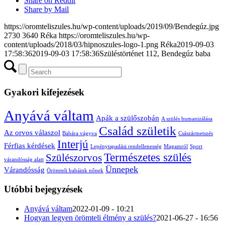
Share on Reddit
Share by Mail
https://oromteliszules.hu/wp-content/uploads/2019/09/Bendegúz.jpg
2730
3640
Réka
https://oromteliszules.hu/wp-
content/uploads/2018/03/hipnoszules-logo-1.png
Réka
2019-09-03
17:58:36
2019-09-03 17:58:36
Szüléstörténet 112, Bendegúz baba
Gyakori kifejezések
Anyává váltam
Apák a szülőszobán
A szülés humanizálása
Család születik
Az orvos válaszol
Babára vágyva
Császármetszés
Interjú
Férfias kérdések
Lepénytapadási rendellenesség
Magamról
Sport
Természetes szülés
Szülészorvos
várandósság alatt
Ünnepek
Várandósság
Örömteli babáink nőnek
Utóbbi bejegyzések
Anyává váltam
2022-01-09 - 10:21
Hogyan legyen örömteli élmény a szülés?
2021-06-27 - 16:56