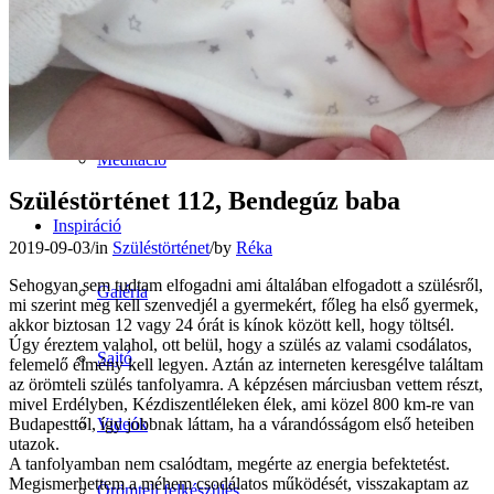
Hypnobirthing® tanfolyam
Egyéni konzultáció
Meditáció
Szüléstörténet 112, Bendegúz baba
Inspiráció
2019-09-03
/
in
Szüléstörténet
/
by
Réka
Sehogyan sem tudtam elfogadni ami általában elfogadott a szülésről,
Galéria
mi szerint meg kell szenvedjél a gyermekért, főleg ha első gyermek,
akkor biztosan 12 vagy 24 órát is kínok között kell, hogy töltsél.
Úgy éreztem valahol, ott belül, hogy a szülés az valami csodálatos,
Sajtó
felemelő élmény kell legyen. Aztán az interneten keresgélve találtam
az örömteli szülés tanfolyamra. A képzésen márciusban vettem részt,
mivel Erdélyben, Kézdiszentléleken élek, ami közel 800 km-re van
Budapesttől, így jobbnak láttam, ha a várandósságom első heteiben
Videók
utazok.
A tanfolyamban nem csalódtam, megérte az energia befektetést.
Megismerhettem a méhem csodálatos működését, visszakaptam az
Örömteli felkészülés