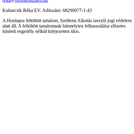
reka@oromteliszules.hu
Kuharcsik Réka EV. Adószám: 68296977-1-43
A Honlapra feltöltött tartalom, Szellemi Alkotás szerzői jogi védelem
alatt áll. A feltöltött tartalomnak bármelyien felhasználása előzetes
írásbeli engedély nélkül kifejezetten tilos.