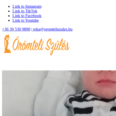
Link to Instagram
Link to TikTok
Link to Facebook
Link to Youtube
+36 30 530 9890
| reka@oromteliszules.hu
Szüléstörténetek
Magamról
Tanfolyam