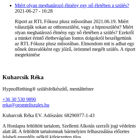
Miért olyan meghatározó élmény egy nő életében a szülés?
2021-06-27 - 16:28
Riport az RTL Fókusz plusz műsorában 2021.06.19. Miért
választják sokan az otthonszülést, vagy a hipnoszülést? Miért
olyan meghatározó élmény egy nő életében a szülés? Ezekről
a minket érintő életbevágóan fontos dolgokról beszélgettünk
az RTL Fókusz plusz műsorában. Elmondom mit is adhat egy
nőnek útravalóként egy jóízű, örömmel megélt szülés. A riport
megtekintése
Kuharcsik Réka
HypnoBirthing® szülésfelkészítő, mentáltréner
+36 30 530 9890
reka@oromteliszules.hu
Kuharcsik Réka EV. Adószám: 68296977-1-43
A Honlapra feltöltött tartalom, Szellemi Alkotás szerzői jogi védelem
alatt áll. A feltöltött tartalomnak bármelyien felhasználása előzetes
írásbeli engedély nélkül kifejezetten tilos.