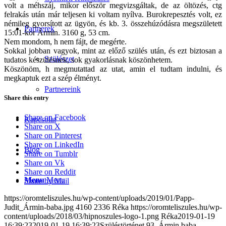
volt a méhszáj, mikor először megvizsgáltak, de az öltözés, ctg
felrakás után már teljesen ki voltam nyílva. Burokrepesztés volt, ez
némileg gyorsított az ügyön, és kb. 3. összehúzódásra megszületett
Partnerek
15:01-kor Ármin. 3160 g, 53 cm.
Nem mondom, h nem fájt, de megérte.
Sokkal jobban vagyok, mint az előző szülés után, és ezt biztosan a
Szülészet
tudatos készülésnek, sok gyakorlásnak köszönhetem.
Köszönöm, h megmutattad az utat, amin el tudtam indulni, és
megkaptuk ezt a szép élményt.
Partnereink
Share this entry
Share on Facebook
Kapcsolat
Share on X
Share on Pinterest
Share on LinkedIn
Blog
Share on Tumblr
Share on Vk
Share on Reddit
Menu
Menu
Share by Mail
https://oromteliszules.hu/wp-content/uploads/2019/01/Papp-
Judit_Ármin-baba.jpg
4160
2336
Réka
https://oromteliszules.hu/wp-
content/uploads/2018/03/hipnoszules-logo-1.png
Réka
2019-01-19
16:39:23
2019-01-19 16:39:23
Szüléstörténet 93, Ármin baba