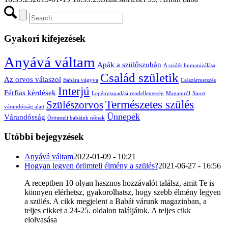
Gyakori kifejezések
Anyává váltam
Apák a szülőszobán
A szülés humanizálása
Család születik
Az orvos válaszol
Babára vágyva
Császármetszés
Interjú
Férfias kérdések
Lepénytapadási rendellenesség
Magamról
Sport
Természetes szülés
Szülészorvos
várandósság alatt
Ünnepek
Várandósság
Örömteli babáink nőnek
Utóbbi bejegyzések
Anyává váltam
2022-01-09 - 10:21
Hogyan legyen örömteli élmény a szülés?
2021-06-27 - 16:56
A receptben 10 olyan hasznos hozzávalót találsz, amit Te is
könnyen elérhetsz, gyakorolhatsz, hogy szebb élmény legyen
a szülés. A cikk megjelent a Babát várunk magazinban, a
teljes cikket a 24-25. oldalon találjátok. A teljes cikk
elolvasása