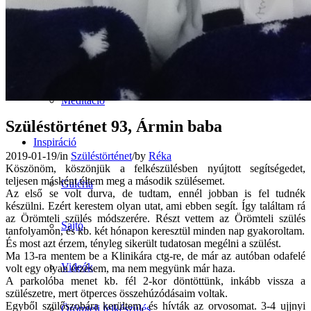
Hypnobirthing® tanfolyam
Egyéni konzultáció
Meditáció
Szüléstörténet 93, Ármin baba
Inspiráció
2019-01-19
/
in
Szüléstörténet
/
by
Réka
Köszönöm, köszönjük a felkészülésben nyújtott segítségedet,
teljesen másként éltem meg a második szülésemet.
Galéria
Az első se volt durva, de tudtam, ennél jobban is fel tudnék
készülni. Ezért kerestem olyan utat, ami ebben segít. Így találtam rá
az Örömteli szülés módszerére. Részt vettem az Örömteli szülés
Sajtó
tanfolyamon, és kb. két hónapon keresztül minden nap gyakoroltam.
És most azt érzem, tényleg sikerült tudatosan megélni a szülést.
Ma 13-ra mentem be a Klinikára ctg-re, de már az autóban odafelé
Videók
volt egy olyan érzésem, ma nem megyünk már haza.
A parkolóba menet kb. fél 2-kor döntöttünk, inkább vissza a
szülészetre, mert ötperces összehúzódásaim voltak.
Egyből szülőszobára kerültem, és hívták az orvosomat. 3-4 ujjnyi
Örömteli felkészülés