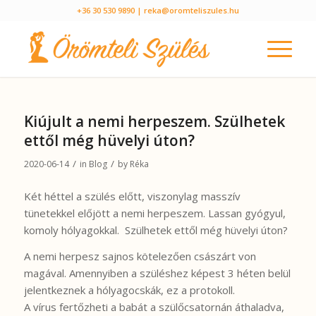
+36 30 530 9890
| reka@oromteliszules.hu
Kiújult a nemi herpeszem. Szülhetek
ettől még hüvelyi úton?
/
/
2020-06-14
in
Blog
by
Réka
Két héttel a szülés előtt, viszonylag masszív
tünetekkel előjött a nemi herpeszem. Lassan gyógyul,
komoly hólyagokkal. Szülhetek ettől még hüvelyi úton?
A nemi herpesz sajnos kötelezően császárt von
magával. Amennyiben a szüléshez képest 3 héten belül
jelentkeznek a hólyagocskák, ez a protokoll.
A vírus fertőzheti a babát a szülőcsatornán áthaladva,