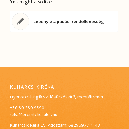
You might also like
Lepényletapadási rendellenesség
KUHARCSIK RÉKA
HypnoBirthing® szülésfelkészítő, mentáltréner
+36 30 530 9890
reka@oromteliszules.hu
Kuharcsik Réka EV. Adószám: 68296977-1-43